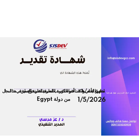
لنشهد بأنه/ها قد أتم الدورة التعليميــة بنجاح من
مظهــرًا التفـاني والكفــــاءة وانه اكتســب المعرفة النظرية والعملية في هذا المجال
من دولة Egypt
1/5/2026