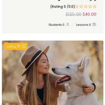
(0.0/ 0 Rating)
$125.00
$40.00
0 Students
0 Lessons
10
ساعات