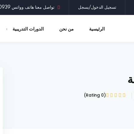
تسجيل الدخول/يسجل
تواصل معنا هاتف وواتس 0097335030939
الرئيسية
من نحن
الدورات التدريبية
Sign up
Sign in
Sign in
ة
Don’t have an account?
Sign up
(0 Rating)