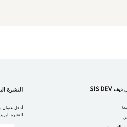
ف SIS DEV
النشرة الب
هيم ومبادئ إدارة
ية
أدخل عنوان ب
النشرة البريدي
ن
ت التدريبية