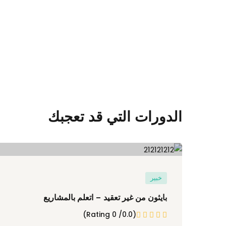
التنافسية، حيث تعتمد على التحسين المستمر للعمليات وا
وتعزيز كفاءة الأداء المؤسسي.
وفي ظل بيئة الأعمال المتغيرة والمنافسة المتزايدة، أصب
المؤسسات واستمراريتها. فالمؤسسات التي تتبنى ثقافة ا
الأخطاء، ورفع مستوى الإنتاجية، وتحقيق رضا العملاء والع
تم تصميم دورة
إدارة الجودة الشاملة (TQM)
لتزويد المش
مبادئ التحسين المستمر، واستخدام أدوات الجودة المختلف
الدورات التي قد تعجبك
والاستدامة.
أهداف الدورة
خبير
تهدف الدورة إلى:
بايثون من غير تعقيد – اتعلم بالمشاريع
(0.0/ 0 Rating)
التعرف على مفاهيم ومبادئ إدارة الجودة الشاملة.