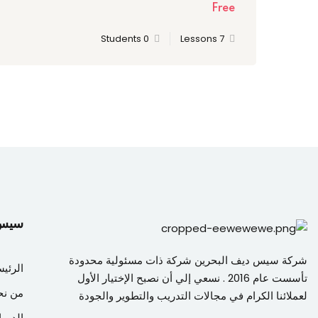
Free
فهم دور الجودة في تحسين الأداء المؤسسي.
0 Students
7 Lessons
اكتساب مهارات التحسين المستمر وإدارة العمليات.
التعرف على أدوات وأساليب قياس الجودة.
تعزيز ثقافة الجودة داخل المؤسسات.
تحقيق رضا العملاء ورفع كفاءة الأداء.
سيس دي
الفصل الأول: مفا
شركة سيس ديف البحرين شركة ذات مسئولية محدودة
الرئيس
تأسست عام 2016 . نسعي إلي أن نصبح الإختيار الأول
الجودة الشاملة
من نح
لعملائنا الكرام في مجالات التدريب والتطوير والجودة
الدورا