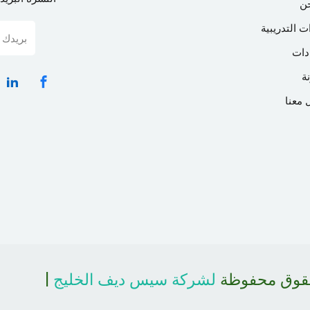
ن
ت التدريبية
دات
ة
 معنا
حقوق محفوظة
لشركة سيس ديف الخليج
|