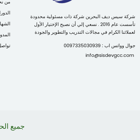
من نح
الدورا
شركة سيس ديف البحرين شركة ذات مسئولية محدودة
الشها
تأسست عام 2016 . نسعي إلي أن نصبح الإختيار الأول
لعملائنا الكرام في مجالات التدريب والتطوير والجودة
المدون
جوال وواتس اب :
0097335030939
تواصل
info@sisdevgcc.com
جميع ال