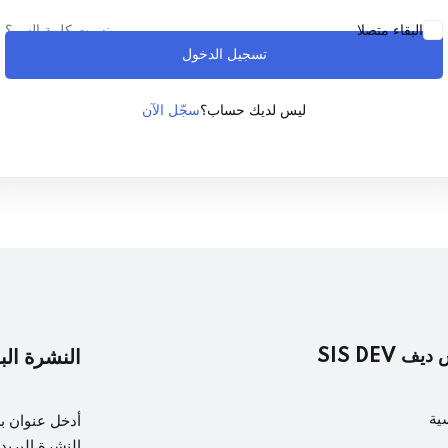
نسيت كلمة السر؟
البقاء متصلا
تسجيل الدخول
Lost your password?
Remember me
سجّل الآن
ليس لديك حساب؟
ف SIS DEV
النشرة الب
ية
أدخل عنوان ب
النشرة البريدي