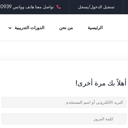
تسجيل الدخول/يسجل
تواصل معنا هاتف وواتس 0097335030939
الرئيسية
من نحن
الدورات التدريبية
Sign up
Sign in
Sign in
أهلاً بك مرة أخرى!
Don’t have an account?
Sign up