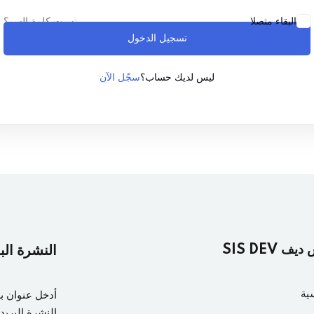
نسيت كلمة السر؟
البقاء متصلا
تسجيل الدخول
Lost your password?
Remember me
سجّل الآن
ليس لديك حساب؟
ف SIS DEV
النشرة الب
ية
أدخل عنوان ب
النشرة البريدي