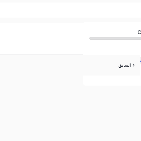
Sign up
Sign in
قس
السابق
Sign in
Don’t have an account?
Sign up