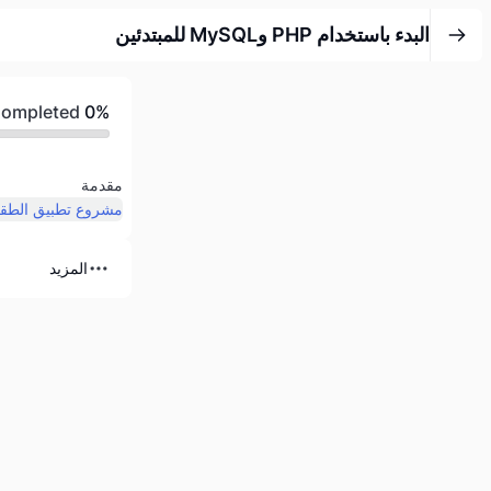
البدء باستخدام PHP وMySQL للمبتدئين
Completed
0%
مقدمة
مشروع تطبيق الط
المزيد