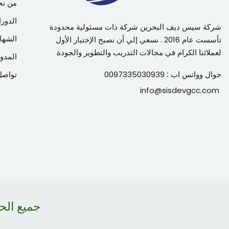
من نح
الدورا
شركة سيس ديف البحرين شركة ذات مسئولية محدودة
الشها
تأسست عام 2016 . نسعي إلي أن نصبح الإختيار الأول
لعملائنا الكرام في مجالات التدريب والتطوير والجودة
المدون
جوال وواتس اب :
0097335030939
تواصل
info@sisdevgcc.com
جميع ال