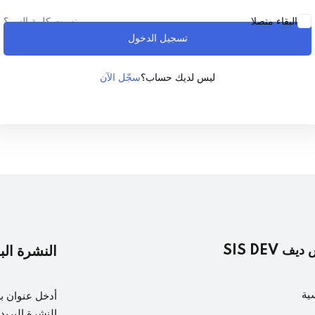
نسيت كلمة السر؟
البقاء متصلا
تسجيل الدخول
Lost your password?
Remember me
سجّل الآن
ليس لديك حساب؟
ف SIS DEV
النشرة الب
ية
أدخل عنوان ب
النشرة البريدي