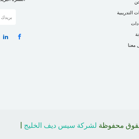
ن
ت التدريبية
دات
ة
 معنا
حقوق محفوظة
لشركة سيس ديف الخليج
|