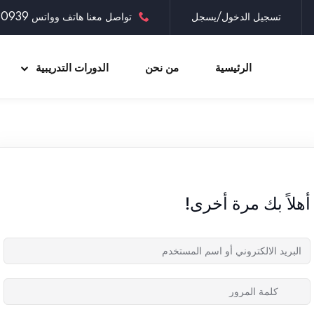
تسجيل الدخول/يسجل
تواصل معنا هاتف وواتس 0097335030939
الرئيسية
من نحن
الدورات التدريبية
Sign up
Sign in
Sign in
أهلاً بك مرة أخرى!
Don’t have an account?
Sign up