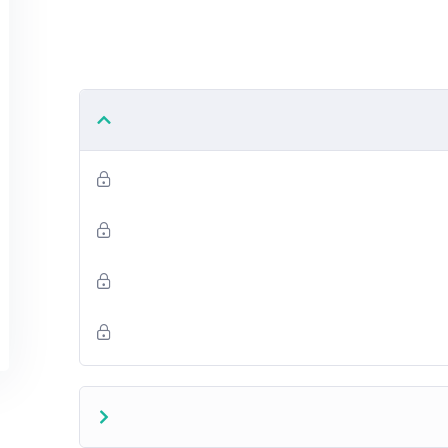
خر أراد أن يتجنب الألم الذي ربما تنجم عنه بعض المتعة
ثر
تمع
نشوة اللحظة الهائمون في رغباتهم فلا يدركون ما يعقبها
أخفقوا في واجباتهم نتيجة