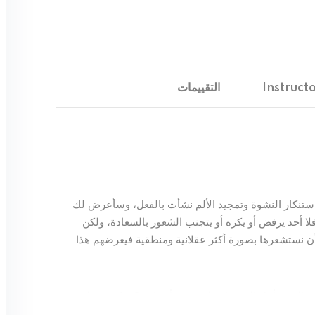
Lost your password?
Remember me
Instruct
التقييمات
استنكار النشوة وتمجيد الألم نشأت بالفعل، وسأعرض لك
 أحد يرفض أو يكره أو يتجنب الشعور بالسعادة، ولكن
 أن نستشعرها بصورة أكثر عقلانية ومنطقية فيعرضهم هذا
إلا من أجل الحصول على ميزة أو فائدة؟ ولكن من لديه
وبها عواقب أليمة أو آخر أراد أن يتجنب الألم أن ينتقد شخص