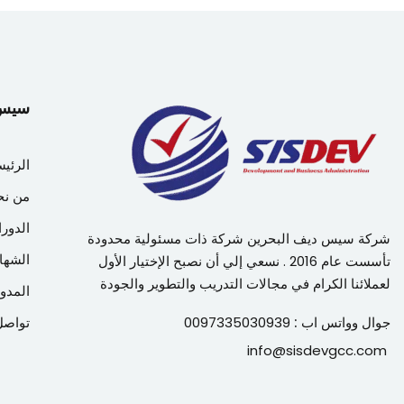
سيس دي
الرئيس
من نح
الدورا
شركة سيس ديف البحرين شركة ذات مسئولية محدودة
الشها
تأسست عام 2016 . نسعي إلي أن نصبح الإختيار الأول
لعملائنا الكرام في مجالات التدريب والتطوير والجودة
المدون
جوال وواتس اب :
0097335030939
تواصل
info@sisdevgcc.com