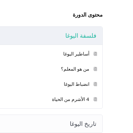
ما أراد أن يشعر بالسعادة التي لا تشوبها عواقب أليمة أو آ
محتوى الدورة
ماذا ستتعلم؟
فلسفة اليوغا
أقسم أنني سأفعل ما أريد دون أن أخبرك بأي شيء
للأسف، لا توجد شاحنات للفنان. أنا أحب السائل وأحبك أك
أساطير اليوغا
مثل الرجل الحر، أحبه
لا يوجد وقت للاستثمار لنخبة الأطفال التي تحبل مع المج
من هو المعلم؟
انضباط اليوغا
لي الجانب الآخر نشجب ونستنكر هؤلاء الرجال المفتونون ب
من الألم والأسي المحتم، واللوم كذلك يشمل هؤلاء الذين 
4 الأشرم من الحياة
تاريخ اليوغا