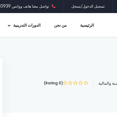
تسجيل الدخول/يسجل
تواصل معنا هاتف وواتس 0097335030939
الرئيسية
من نحن
الدورات التدريبية
Sign up
Sign in
Sign in
Don’t have an account?
Sign up
ة والمالية
(0 Rating)