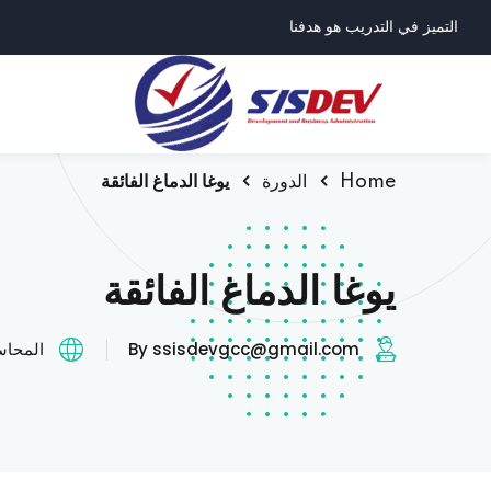
التميز في التدريب هو هدفنا
Home
الدورة
يوغا الدماغ الفائقة
يوغا الدماغ الفائقة
By ssisdevgcc@gmail.com
المحاسب