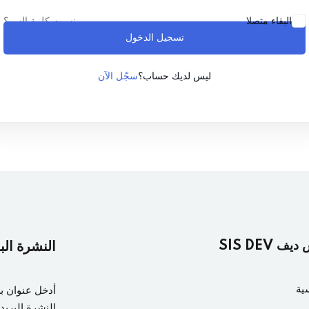
نسيت كلمة السر؟
البقاء متصلا
تسجيل الدخول
Lost your password?
Remember me
سجّل الآن
ليس لديك حساب؟
ف SIS DEV
النشرة الب
ية
أدخل عنوان ب
النشرة البريدي