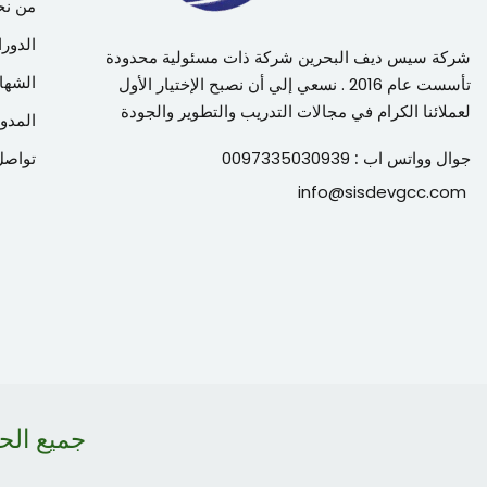
من نح
الدورا
شركة سيس ديف البحرين شركة ذات مسئولية محدودة
الشها
تأسست عام 2016 . نسعي إلي أن نصبح الإختيار الأول
لعملائنا الكرام في مجالات التدريب والتطوير والجودة
المدون
جوال وواتس اب :
0097335030939
تواصل
info@sisdevgcc.com
جميع ال