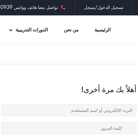
تسجيل الدخول/يسجل
تواصل معنا هاتف وواتس 0097335030939
الرئيسية
من نحن
الدورات التدريبية
Sign up
Sign in
Sign in
أهلاً بك مرة أخرى!
Don’t have an account?
Sign up