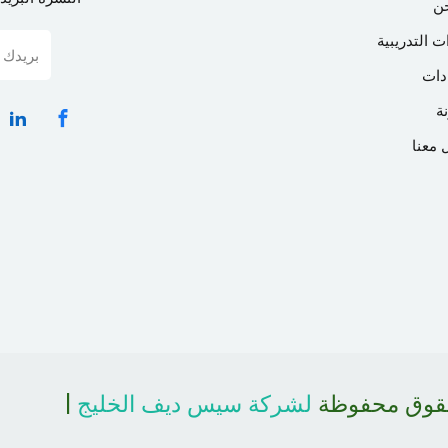
ن
ت التدريبية
دات
ة
 معنا
حقوق محفوظة
لشركة سيس ديف الخليج
|