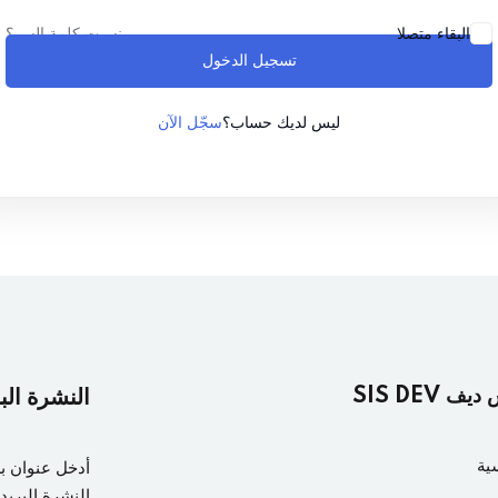
نسيت كلمة السر؟
البقاء متصلا
تسجيل الدخول
Lost your password?
Remember me
سجّل الآن
ليس لديك حساب؟
ف SIS DEV
النشرة الب
ية
أدخل عنوان ب
النشرة البريدي