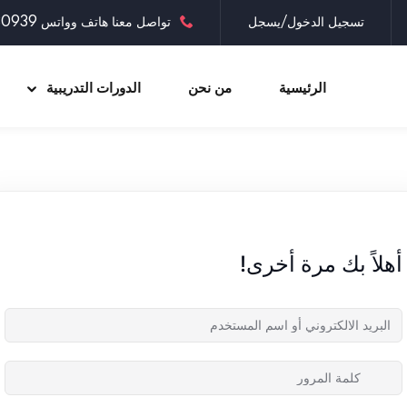
تسجيل الدخول/يسجل
تواصل معنا هاتف وواتس 0097335030939
الرئيسية
من نحن
الدورات التدريبية
Sign up
Sign in
Sign in
أهلاً بك مرة أخرى!
Don’t have an account?
Sign up