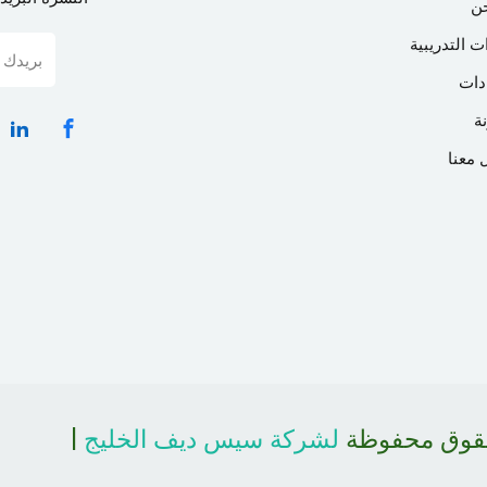
ن
ت التدريبية
دات
ة
 معنا
حقوق محفوظة
لشركة سيس ديف الخليج
|