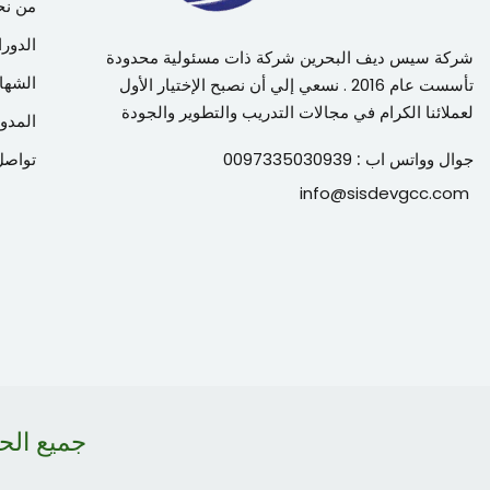
من نح
الدورا
شركة سيس ديف البحرين شركة ذات مسئولية محدودة
الشها
تأسست عام 2016 . نسعي إلي أن نصبح الإختيار الأول
لعملائنا الكرام في مجالات التدريب والتطوير والجودة
المدون
جوال وواتس اب :
0097335030939
تواصل
info@sisdevgcc.com
جميع ال