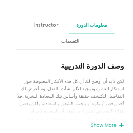
معلومات الدورة
Instructor
التقييمات
وصف الدورة التدريبية
لكن لا بد أن أوضح لك أن كل هذه الأفكار المغلوطة حول
استنكار النشوة وتمجيد الألم نشأت بالفعل، وسأعرض لك
التفاصيل لتكتشف حقيقة وأساس تلك السعادة البشرية، فلا
أحد يرفض أو يكره أو يتجنب الشعور بالسعادة، ولكن بفضل
هؤلاء الأشخاص الذين لا يدركون بأن السعادة لا بد أن
نستشعرها بصورة أكثر عقلانية ومنطقية فيعرضهم هذا
Show More
لمواجهة الظروف الأليمة، وأكرر بأنه