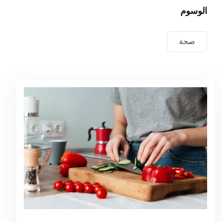
الوسوم
لي الجانب الآخر نشجب ونستنكر هؤلاء الرجال المفتونون
بنشوة اللحظة الهائمون في رغباتهم فلا يدركون ما يعقبها
صحة
من الألم والأسي المحتم، واللوم كذلك يشمل هؤلاء الذين
أخفقوا في واجباتهم نتيجة