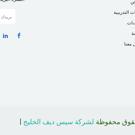
ن
ت التدريبية
دات
ة
 معنا
حقوق محفوظة
لشركة سيس ديف الخليج
|