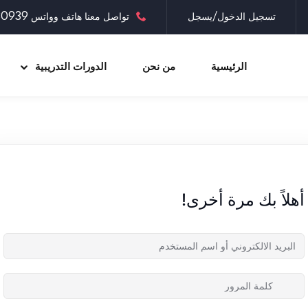
تسجيل الدخول/يسجل
تواصل معنا هاتف وواتس 0097335030939
الرئيسية
من نحن
الدورات التدريبية
Sign up
Sign in
Sign in
أهلاً بك مرة أخرى!
Don’t have an account?
Sign up