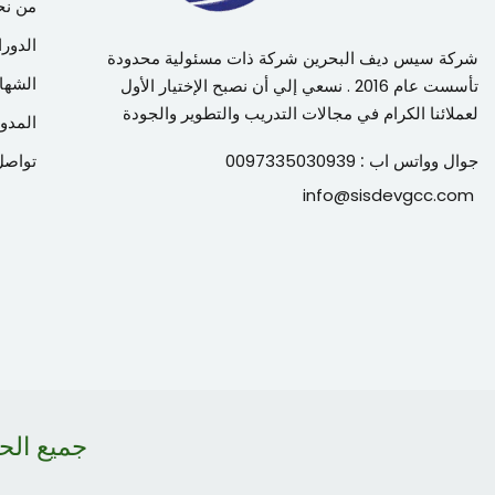
من نح
الدورا
شركة سيس ديف البحرين شركة ذات مسئولية محدودة
الشها
تأسست عام 2016 . نسعي إلي أن نصبح الإختيار الأول
لعملائنا الكرام في مجالات التدريب والتطوير والجودة
المدون
جوال وواتس اب :
0097335030939
تواصل
info@sisdevgcc.com
جميع ال