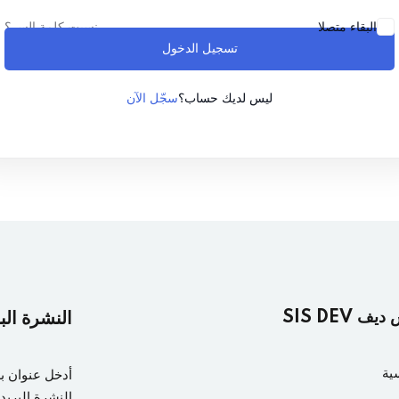
نسيت كلمة السر؟
البقاء متصلا
تسجيل الدخول
Lost your password?
Remember me
سجّل الآن
ليس لديك حساب؟
ف SIS DEV
النشرة الب
ية
أدخل عنوان ب
النشرة البريدي