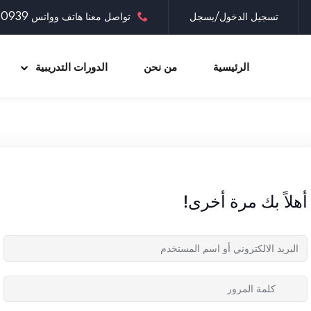
تسجيل الدخول/يسجل
تواصل معنا هاتف وواتس 0097335030939
الرئيسية
من نحن
الدورات التدريبية
Sign up
Sign in
Sign in
أهلاً بك مرة أخرى!
Don’t have an account?
Sign up