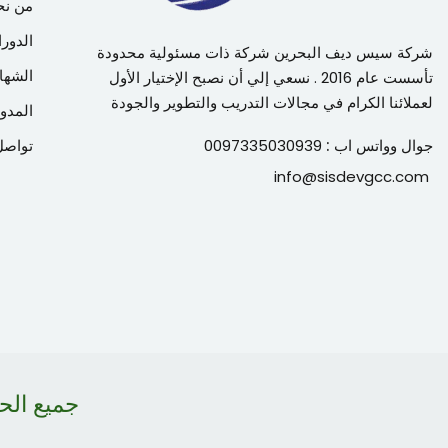
من نح
الدورا
شركة سيس ديف البحرين شركة ذات مسئولية محدودة
الشها
تأسست عام 2016 . نسعي إلي أن نصبح الإختيار الأول
لعملائنا الكرام في مجالات التدريب والتطوير والجودة
المدون
جوال وواتس اب :
0097335030939
تواصل
info@sisdevgcc.com
جميع ال