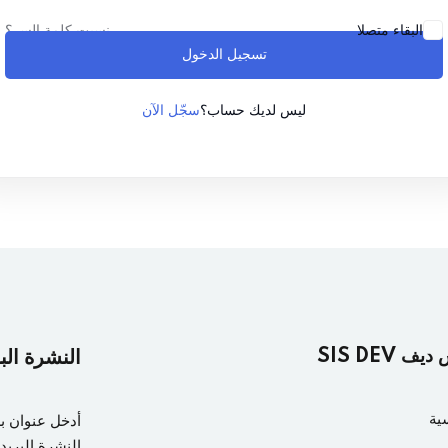
نسيت كلمة السر؟
البقاء متصلا
تسجيل الدخول
Lost your password?
Remember me
سجّل الآن
ليس لديك حساب؟
ف SIS DEV
النشرة الب
ية
أدخل عنوان ب
النشرة البريدي