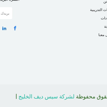
ن
ت التدريبية
دات
ة
 معنا
حقوق محفوظة
لشركة سيس ديف الخليج
|