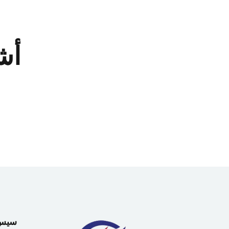
أش
سيس دي