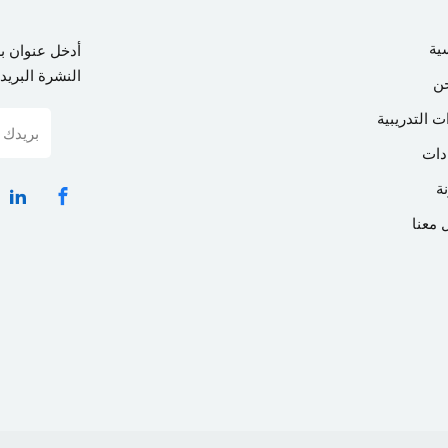
ية
أدخل عنوان ب
النشرة البريدي
ن
ت التدريبية
دات
ة
 معنا