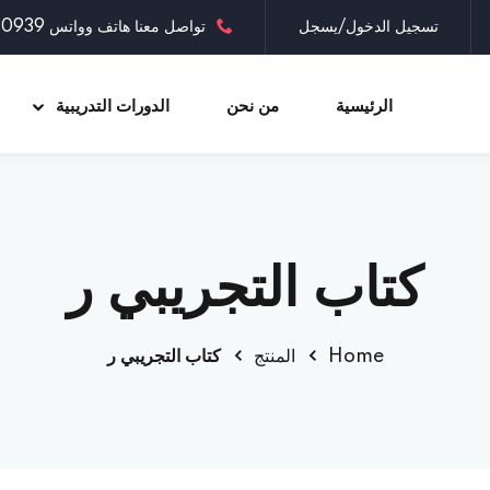
تسجيل الدخول/يسجل
تواصل معنا هاتف وواتس 0097335030939
الرئيسية
من نحن
الدورات التدريبية
Sign up
Sign in
كتاب التجريبي ر
Sign in
Don’t have an account?
Sign up
Home
المنتج
كتاب التجريبي ر