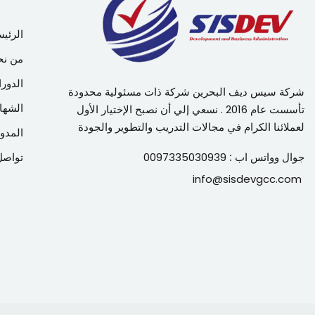
الرئيس
من نح
الدورا
شركة سيس ديف البحرين شركة ذات مسئولية محدودة
الشها
تأسست عام 2016 . نسعي إلي أن نصبح الإختيار الأول
لعملائنا الكرام في مجالات التدريب والتطوير والجودة
المدون
جوال وواتس اب :
0097335030939
تواصل
info@sisdevgcc.com