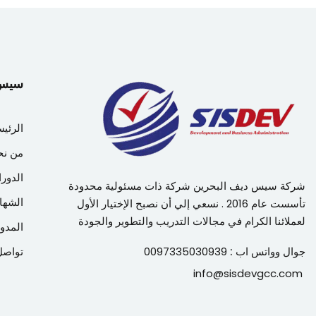
سيس دي
الرئيس
من نح
الدورا
شركة سيس ديف البحرين شركة ذات مسئولية محدودة
الشها
تأسست عام 2016 . نسعي إلي أن نصبح الإختيار الأول
لعملائنا الكرام في مجالات التدريب والتطوير والجودة
المدون
جوال وواتس اب :
0097335030939
تواصل
info@sisdevgcc.com