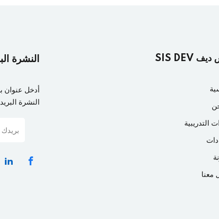
ف SIS DEV
النشرة الب
ية
أدخل عنوان ب
النشرة البريدي
ن
ت التدريبية
دات
ة
 معنا