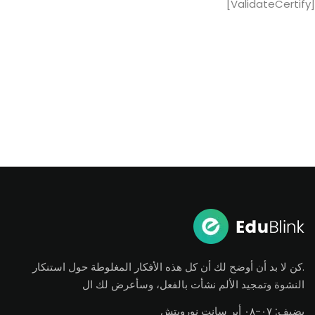
[ValidateCertify]
.كن لا بد أن أوضح لك أن كل هذه الأفكار المغلوطة حول استنكار
النشوة وتمجيد الألم نشأت بالفعل، وسأعرض لك ال
يضيف:
٠٧-٠٨ أبر سانت نورويتش