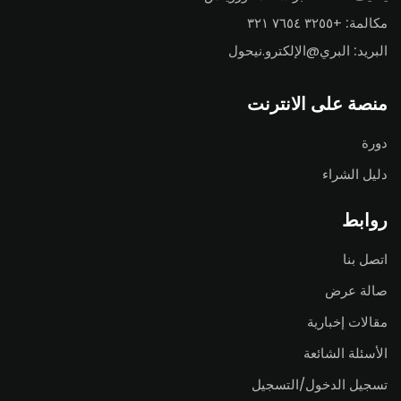
مكالمة:
+٣٢٥٥ ٧٦٥٤ ٣٢١
البريد:
البري@الإلكترو.نيحول
منصة على الانترنت
دورة
دليل الشراء
روابط
اتصل بنا
صالة عرض
مقالات إخبارية
الأسئلة الشائعة
تسجيل الدخول/التسجيل