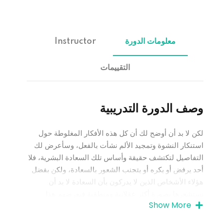
معلومات الدورة
Instructor
التقييمات
وصف الدورة التدريبية
لكن لا بد أن أوضح لك أن كل هذه الأفكار المغلوطة حول
استنكار النشوة وتمجيد الألم نشأت بالفعل، وسأعرض لك
التفاصيل لتكتشف حقيقة وأساس تلك السعادة البشرية، فلا
أحد يرفض أو يكره أو يتجنب الشعور بالسعادة، ولكن بفضل
هؤلاء الأشخاص الذين لا يدركون بأن السعادة لا بد أن
نستشعرها بصورة أكثر عقلانية ومنطقية فيعرضهم هذا
Show More
لمواجهة الظروف الأليمة، وأكرر بأنه