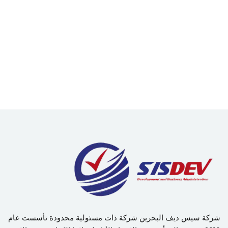
شركة سيس ديف البحرين شركة ذات مسئولية محدودة تأسست عام