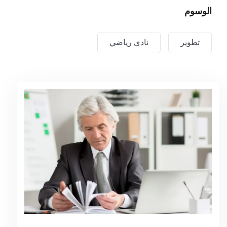
الوسوم
لي الجانب الآخر نشجب ونستنكر هؤلاء الرجال المفتونون
بنشوة اللحظة الهائمون في رغباتهم فلا يدركون ما يعقبها
تطوير
نادي رياضي
من الألم والأسي المحتم، واللوم كذلك يشمل هؤلاء الذين
أخفقوا في واجباتهم نتيجة